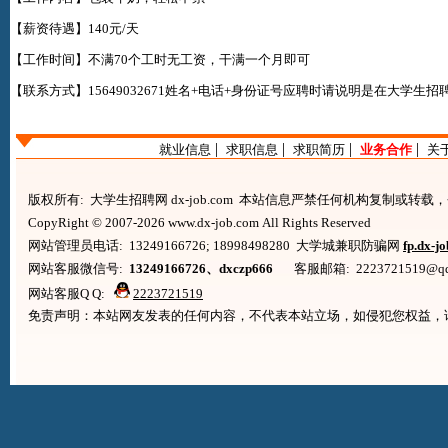
【薪资待遇】140元/天
【工作时间】不满70个工时无工资，干满一个月即可
【联系方式】15649032671姓名+电话+身份证号应聘时请说明是在
大学生招聘网
|
|
|
|
就业信息
求职信息
求职简历
业务合作
关
版权所有: 大学生招聘网 dx-job.com 本站信息严禁任何机构复制或转
CopyRight © 2007-2026 www.dx-job.com All Rights Reserved
网站管理员电话: 13249166726; 18998498280 大学城兼职防骗网
fp.dx-j
网站客服微信号:
13249166726、dxczp666
客服邮箱: 2223721519@qq.co
网站客服Q Q:
2223721519
免责声明：本站网友发表的任何内容，不代表本站立场，如侵犯您权益