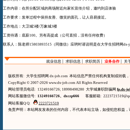
工作内容：在所分配区域的商场附近向家长宣传介绍，邀约到店体验
工作要求：发单过程中保持友善、微笑的面孔，让人容易接近。
工作地点：大卫城5楼/万象城3楼
工资待遇：底薪100。另有高提成（公司直招，没有任何收费）
联系人：陈老师15803893515（同微信）应聘时请说明是在
大学生招聘网dx-jo
|
|
|
|
就业信息
求职信息
求职简历
业务合作
关
版权所有: 大学生招聘网 dx-job.com 本站信息严禁任何机构复制或转
CopyRight © 2007-2026 www.dx-job.com All Rights Reserved
网站管理员电话: 13249166726; 18998498280 大学城兼职防骗网
fp.dx-j
网站客服微信号:
13249166726、dxczp666
客服邮箱: 2223721519@qq.co
网站客服Q Q:
2223721519
免责声明：本站网友发表的任何内容，不代表本站立场，如侵犯您权益