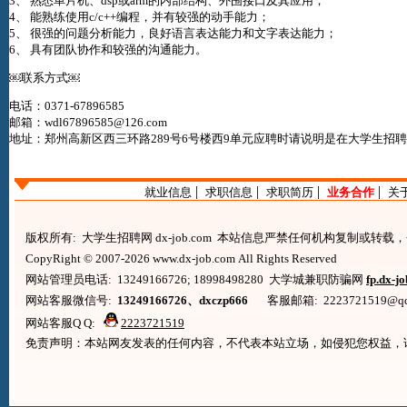
3、 熟悉单片机、dsp或arm的内部结构、外围接口及其应用；
4、 能熟练使用c/c++编程，并有较强的动手能力；
5、 很强的问题分析能力，良好语言表达能力和文字表达能力；
6、 具有团队协作和较强的沟通能力。
￼联系方式￼
电话：0371-67896585
邮箱：wdl67896585@126.com
地址：郑州高新区西三环路289号6号楼西9单元应聘时请说明是在
大学生招聘网d
|
|
|
|
就业信息
求职信息
求职简历
业务合作
关
版权所有: 大学生招聘网 dx-job.com 本站信息严禁任何机构复制或转
CopyRight © 2007-2026 www.dx-job.com All Rights Reserved
网站管理员电话: 13249166726; 18998498280 大学城兼职防骗网
fp.dx-j
网站客服微信号:
13249166726、dxczp666
客服邮箱: 2223721519@qq.co
网站客服Q Q:
2223721519
免责声明：本站网友发表的任何内容，不代表本站立场，如侵犯您权益