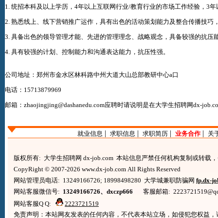
1. 统招本科及以上学历，4年以上互联网行业/教育行业的市场工作经验，
2. 熟悉线上、线下营销推广运作，具有出色的活动策划能力及整合传播技
3. 具备出色的领导管理才能、先进的管理理念、战略观念，具备较强的抗压
4. 具有较强的计划、控制能力和沟通表达能力，抗压性强。
公司地址：郑州市金水区林科路中州大道大山总部教研中心a口
电话：15713879969
邮箱：zhaojingjing@dashanedu.com应聘时请说明是在
大学生招聘网dx-job.c
|
|
|
|
就业信息
求职信息
求职简历
业务合作
关
版权所有: 大学生招聘网 dx-job.com 本站信息严禁任何机构复制或转
CopyRight © 2007-2026 www.dx-job.com All Rights Reserved
网站管理员电话: 13249166726; 18998498280 大学城兼职防骗网
fp.dx-j
网站客服微信号:
13249166726、dxczp666
客服邮箱: 2223721519@qq.co
网站客服Q Q:
2223721519
免责声明：本站网友发表的任何内容，不代表本站立场，如侵犯您权益